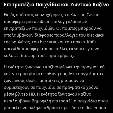
Επιτραπέζια Παιχνίδια και Ζωντανό Καζίνο
Εκτός από τους κουλοχέρηδες, το Kaasino Casino
προσφέρει μια σταθερή επιλογή κλασικών
επιτραπέζιων παιχνιδιών. Οι παίκτες μπορούν να
απολαμβάνουν διάφορες παραλλαγές του blackjack,
της ρουλέτας, του baccarat και του πόκερ. Κάθε
παιχνίδι προσφέρεται σε πολλές εκδόσεις για να
καλύψει διαφορετικές προτιμήσεις.
Η ενότητα ζωντανού καζίνο φέρνει την πραγματική
καζίνο εμπειρία στην οθόνη σας. Με επαγγελματίες
ζωντανούς dealer, οι παίκτες μπορούν να
συμμετέχουν σε παιχνίδια σε πραγματικό χρόνο
μέσω βίντεο HD. Η ενότητα ζωντανού καζίνο
περιλαμβάνει δημοφιλή επιτραπέζια παιχνίδια όπου
μπορείτε να αλληλεπιδράσετε με τόσο το dealer όσο