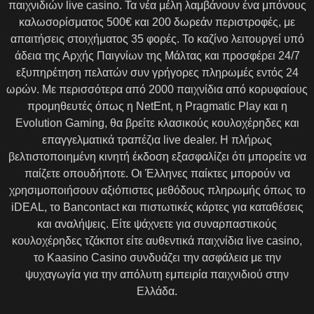
παιχνιδιών live casino. Τα νέα μέλη λαμβάνουν ένα μπόνους
καλωσορίσματος 500€ και 200 δωρεάν περιστροφές, με
απαιτήσεις στοιχήματος 35 φορές. Το καζίνο λειτουργεί υπό
άδεια της Αρχής Παιγνίων της Μάλτας και προσφέρει 24/7
εξυπηρέτηση πελατών συν γρήγορες πληρωμές εντός 24
ωρών. Με περισσότερα από 2000 παιχνίδια από κορυφαίους
προμηθευτές όπως η NetEnt, η Pragmatic Play και η
Evolution Gaming, θα βρείτε κλασικούς κουλοχέρηδες και
επαγγελματικά τραπέζια live dealer. Η πλήρως
βελτιστοποιημένη κινητή έκδοση εξασφαλίζει ότι μπορείτε να
παίζετε οπουδήποτε. Οι Έλληνες παίκτες μπορούν να
χρησιμοποιήσουν αξιόπιστες μεθόδους πληρωμής όπως το
iDEAL, το Bancontact και πιστωτικές κάρτες για καταθέσεις
και αναλήψεις. Είτε ψάχνετε για συναρπαστικούς
κουλοχέρηδες τζάκποτ είτε αυθεντικά παιχνίδια live casino,
το Kaasino Casino συνδυάζει την ασφάλεια με την
ψυχαγωγία για την απόλυτη εμπειρία παιχνιδιού στην
Ελλάδα.