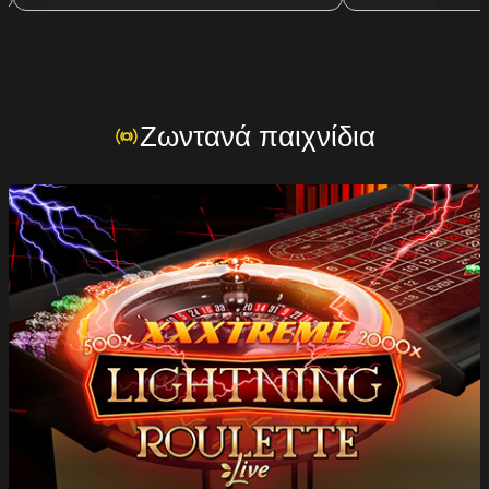
Ζωντανά παιχνίδια