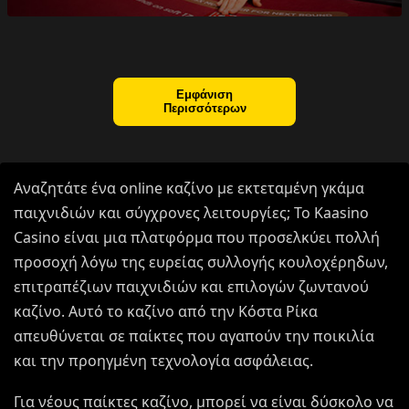
Εμφάνιση
Περισσότερων
Αναζητάτε ένα online καζίνο με εκτεταμένη γκάμα
παιχνιδιών και σύγχρονες λειτουργίες; Το Kaasino
Casino είναι μια πλατφόρμα που προσελκύει πολλή
προσοχή λόγω της ευρείας συλλογής κουλοχέρηδων,
επιτραπέζιων παιχνιδιών και επιλογών ζωντανού
καζίνο. Αυτό το καζίνο από την Κόστα Ρίκα
απευθύνεται σε παίκτες που αγαπούν την ποικιλία
και την προηγμένη τεχνολογία ασφάλειας.
Για νέους παίκτες καζίνο, μπορεί να είναι δύσκολο να