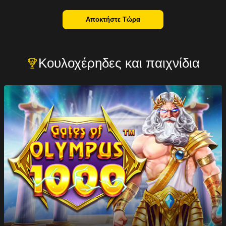
Αποκτήστε Τώρα
Κουλοχέρηδες και παιχνίδια