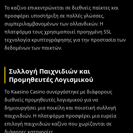
Το καζίνο επικεντρώνεται σε διεθνείς παίκτες και
προσφέρει υποστήριξη σε πολλές γλώσσες,
συμπεριλαμβανομένων των ολλανδικών. Η
πλατφόρμα τους χρησιμοποιεί προηγμένη SSL
τεχνολογία κρυπτογράφησης για την προστασία των
δεδομένων των παικτών.
Συλλογή Παιχνιδιών και
Προμηθευτές Λογισμικού
Το Kaasino Casino συνεργάστηκε με διάφορους
διεθνείς προμηθευτές λογισμικού για να
δημιουργήσει μια ποικίλη και ποιοτική συλλογή
παιχνιδιών. Η πλατφόρμα προσφέρει μια ευρεία
επιλογή παιχνιδιών καζίνο που χωρίζονται σε
διάφορες κατηγορίες.