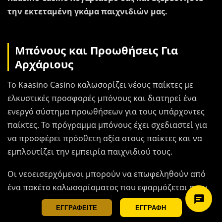
την εκτεταμένη γκάμα παιχνιδιών μας.
Μπόνους και Προωθήσεις Για
Αρχάριους
Το Kaasino Casino καλωσορίζει νέους παίκτες με
ελκυστικές προσφορές μπόνους και διατηρεί ένα
ενεργό σύστημα προωθήσεων για τους υπάρχοντες
παίκτες. Το πρόγραμμα μπόνους έχει σχεδιαστεί για
να προσφέρει πρόσθετη αξία στους παίκτες και να
εμπλουτίζει την εμπειρία παιχνιδιού τους.
Οι νεοεισερχόμενοι μπορούν να επωφεληθούν από
ένα πακέτο καλωσορίσματος που εφαρμόζεται στην
πρώτη τους κατάθεση. Επιπρόσθετα, υπάρχουν
ΕΓΓΡΑΦΕΙΤΕ
ΕΓΓΡΑΦΗ
συχνές προωθήσεις διαθέσιμες για όλους τους